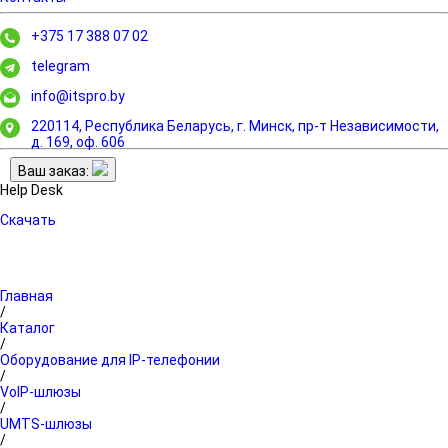
+375 17 388 07 02
telegram
info@itspro.by
220114, Республика Беларусь, г. Минск,
пр-т Независимости,
д. 169, оф. 606
Ваш заказ:
Help Desk
Скачать
Главная
/
Каталог
/
Оборудование для IP-телефонии
/
VoIP-шлюзы
/
UMTS-шлюзы
/