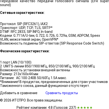
Передовое качество передачи голосового сигнала (EFR super
sound)
Сетевые характеристики:
Протокол: SIP (RFC3261), IAX2
Транспорт: UDP, TCP, TLS, SRTP*
DTMF: RFC 2833, SIP INFO, In-band
Кодеки: G.711A/U-law, G.722, G.726, G.729a, GSM, ADPCM, Speex
VLAN, межсетевой экран, OpenVPN*
Возможность подмены SIP-ответов (SIP Response Code Switch)
Физические характеристики:
1 порт LAN (10/100)
2 UMTS-линии 850/1900 МГц, 850/2100 МГц, 900/2100 МГц
Возможность установки внешней антенны
Размер: 213x160x44 мм
Питание: AC 100-240В 50/60Гц 1.5A макс.
*Внимание! В продуктах, предназначенных для стран-участников
Таможенного союза, данный функционал отсутствует.
Добавить в сравнение
Сравнить продукты
© 2026 ИТСПРО. Все права защищены.
Рейтинг компании: 4.8 (Голосов:
237
)
★★★★★