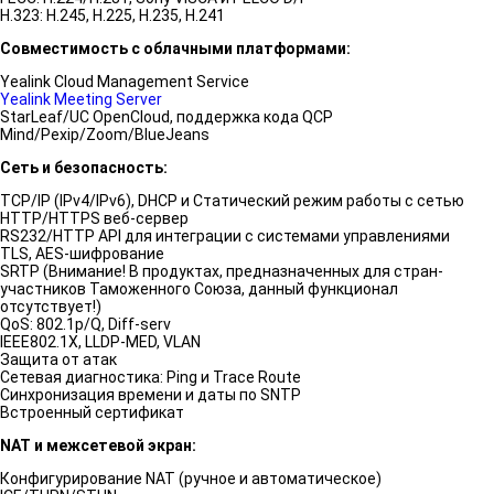
H.323: H.245, H.225, H.235, H.241
Совместимость с облачными платформами:
Yealink Cloud Management Service
Yealink Meeting Server
StarLeaf/UC OpenCloud, поддержка кода QCP
Mind/Pexip/Zoom/BlueJeans
Сеть и безопасность:
TCP/IP (IPv4/IPv6), DHCP и Статический режим работы с сетью
HTTP/HTTPS веб-сервер
RS232/HTTP API для интеграции с системами управлениями
TLS, AES-шифрование
SRTP (Внимание! В продуктах, предназначенных для стран-
участников Таможенного Союза, данный функционал
отсутствует!)
QoS: 802.1p/Q, Diff-serv
IEEE802.1X, LLDP-MED, VLAN
Защита от атак
Сетевая диагностика: Ping и Trace Route
Синхронизация времени и даты по SNTP
Встроенный сертификат
NAT и межсетевой экран:
Конфигурирование NAT (ручное и автоматическое)