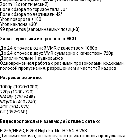
Zoom 12x (оптический)
Поле обзора по горизонтали 70°
Поле обзора по вертикали 42°
Угол поворота ±100°
Угол наклона ±30°
99 пресетов (запоминаемых позиций)
Характеристики встроенного MCU:
До 24-х точек в одной VMR с качеством 1080р
До 24-х точек в двух VMR суммарно с качеством 720р
Дополнительно 1 аудиовызов
Одновременная работа с разными протоколами, кодеками,
полосой пропускания, разрешением и частотой кадров
Разрешение видео:
1080р (1920x1080)
720р (1280x720)
W448р (768x448)
WQVGA (400x240)
4CIF (704x576)
CIF (352x268)
Видеопротоколы и взаимодействие с сетью:
H.265/HEVC, H.264 High Profile, H.264, H.263
Динамическая адаптивная настройка полосы пропускания