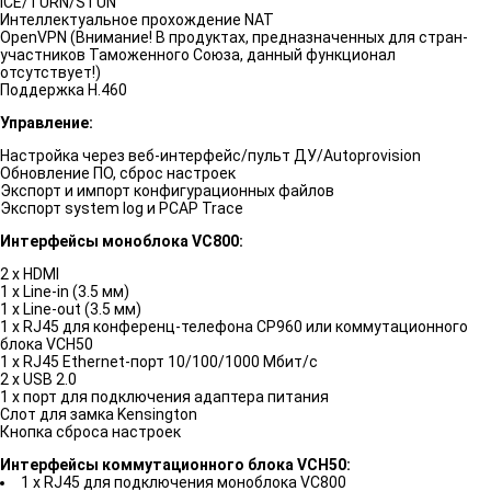
ICE/TURN/STUN
Интеллектуальное прохождение NAT
OpenVPN (Внимание! В продуктах, предназначенных для стран-
участников Таможенного Союза, данный функционал
отсутствует!)
Поддержка H.460
Управление:
Настройка через веб-интерфейс/пульт ДУ/Autoprovision
Обновление ПО, сброс настроек
Экспорт и импорт конфигурационных файлов
Экспорт system log и PCAP Trace
Интерфейсы моноблока VC800:
2 x HDMI
1 x Line-in (3.5 мм)
1 x Line-out (3.5 мм)
1 x RJ45 для конференц-телефона CP960 или коммутационного
блока VCH50
1 x RJ45 Ethernet-порт 10/100/1000 Мбит/с
2 x USB 2.0
1 x порт для подключения адаптера питания
Cлот для замка Kensington
Кнопка сброса настроек
Интерфейсы коммутационного блока VCH50:
1 x RJ45 для подключения моноблока VC800