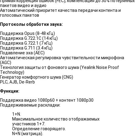
Прямая коррекция ошибок (FEC), компенсация до 30% потерянных
пакетов видео и аудио
Автоматический приоритет качества передачи контента и
голосовых пакетов
Протоколы обработки звука:
Поддержка Opus (8-48 кГц)
Поддержка G.722.1C (14 кГц)
Поддержка G.722.1 (7 кГц)
Поддержка G.711 (3.4 кГц)
Подавление эха (AEC)
Автоматическая регулировка чувствительности микрофона
(AGC)
Технология защиты от фонового шума (Yealink Noise Proof
Technology)
Генератор комфортного шума (CNG)
PLC, AJB, De-Rerb
Функции:
Поддержка видео 1080р60 + контент 1080р30
Поддерживаемые раскладки:
1+N.
Максимальное количество отображаемых
участников 1+7.
Определение говорящего.
N+N (матрица).