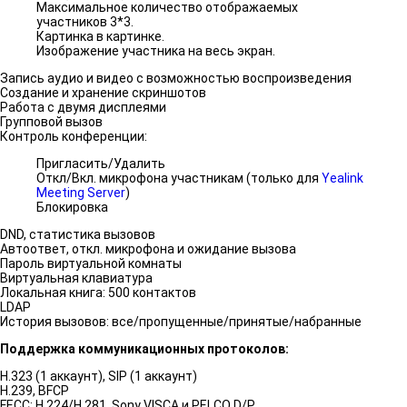
Максимальное количество отображаемых
участников 3*3.
Картинка в картинке.
Изображение участника на весь экран.
Запись аудио и видео с возможностью воспроизведения
Создание и хранение скриншотов
Работа с двумя дисплеями
Групповой вызов
Контроль конференции:
Пригласить/Удалить
Откл/Вкл. микрофона участникам (только для
Yealink
Meeting Server
)
Блокировка
DND, статистика вызовов
Автоответ, откл. микрофона и ожидание вызова
Пароль виртуальной комнаты
Виртуальная клавиатура
Локальная книга: 500 контактов
LDAP
История вызовов: все/пропущенные/принятые/набранные
Поддержка коммуникационных протоколов:
H.323 (1 аккаунт), SIP (1 аккаунт)
H.239, BFCP
FECC: H.224/H.281, Sony VISCA и PELCO D/P