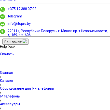
+375 17 388 07 02
telegram
info@itspro.by
220114, Республика Беларусь, г. Минск,
пр-т Независимости,
д. 169, оф. 606
Ваш заказ:
Help Desk
Скачать
Главная
/
Каталог
/
Оборудование для IP-телефонии
/
IP телефоны
/
Аксессуары
/