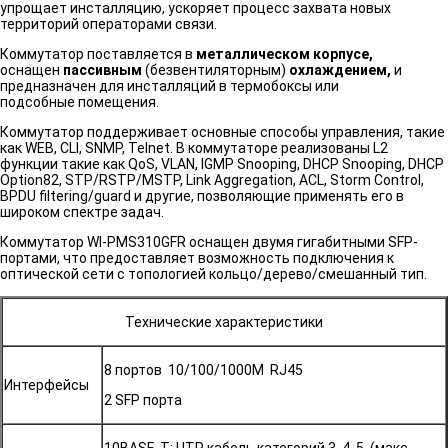
упрощает инсталляцию, ускоряет процесс захвата новых
территорий операторами связи.
Коммутатор поставляется в
металлическом корпусе,
оснащен
пассивным
(безвентиляторным)
охлаждением,
и
предназначен для инсталляций в термобоксы или
подсобные помещения.
Коммутатор поддерживает основные способы управления, такие
как WEB, CLI, SNMP, Telnet. В коммутаторе реализованы L2
функции такие как QoS, VLAN, IGMP Snooping, DHCP Snooping, DHCP
Option82, STP/RSTP/MSTP, Link Aggregation, ACL, Storm Control,
BPDU filtering/guard и другие, позволяющие применять его в
широком спектре задач.
Коммутатор WI-PMS310GFR оснащен двумя гигабитными SFP-
портами, что предоставляет возможность подключения к
оптической сети с топологией кольцо/дерево/смешанный тип.
Технические характеристики
8 портов 10/100/1000M RJ45
Интерфейсы
2 SFP порта