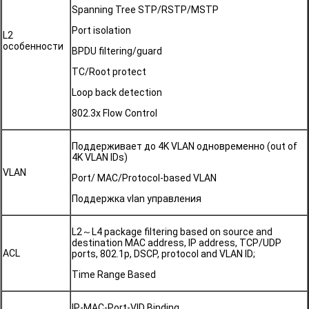
Spanning Tree STP/RSTP/MSTP
Port isolation
L2
особенности
BPDU filtering/guard
TC/Root protect
Loop back detection
802.3x Flow Control
Поддерживает до 4K VLAN одновременно (out of
4K VLAN IDs)
VLAN
Port/ MAC/Protocol-based VLAN
Поддержка vlan управления
L2～L4 package filtering based on source and
destination MAC address, IP address, TCP/UDP
ACL
ports, 802.1p, DSCP, protocol and VLAN ID;
Time Range Based
IP-MAC-Port-VID Binding