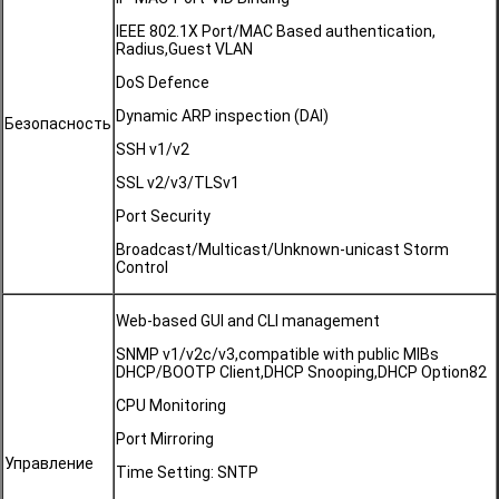
IEEE 802.1X Port/MAC Based authentication,
Radius,Guest VLAN
DoS Defence
Dynamic ARP inspection (DAI)
Безопасность
SSH v1/v2
SSL v2/v3/TLSv1
Port Security
Broadcast/Multicast/Unknown-unicast Storm
Control
Web-based GUI and CLI management
SNMP v1/v2c/v3,compatible with public MIBs
DHCP/BOOTP Client,DHCP Snooping,DHCP Option82
CPU Monitoring
Port Mirroring
Управление
Time Setting: SNTP