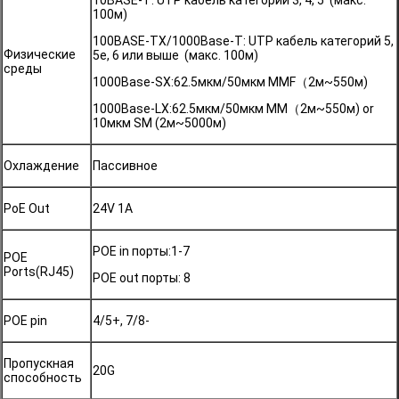
10BASE-T: UTP кабель категорий 3, 4, 5 (макс.
100м)
100BASE-TX/1000Base-T: UTP кабель категорий 5,
Физические
5e, 6 или выше (макс. 100м)
среды
1000Base-SX:62.5мкм/50мкм MMF（2м~550м)
1000Base-LX:62.5мкм/50мкм MM（2м~550м) or
10мкм SM (2м~5000м)
Охлаждение
Пассивное
PoE Out
24V 1A
POE in порты:1-7
POE
Ports(RJ45)
POE out порты: 8
POE pin
4/5+, 7/8-
Пропускная
20G
способность