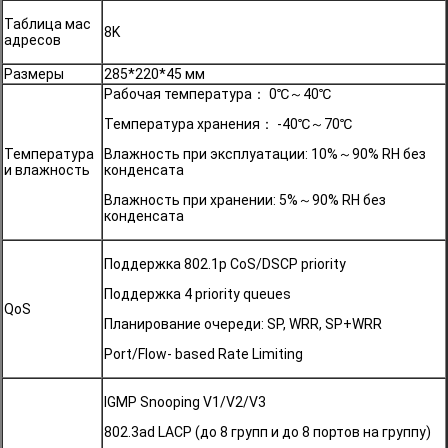
Таблица мас
8K
адресов
Размеры
285*220*45 мм
Рабочая температура： 0℃～40℃
Температура хранения： -40℃～70℃
Температура
Влажность при эксплуатации: 10%～90% RH без
и влажность
конденсата
Влажность при хранении: 5%～90% RH без
конденсата
Поддержка 802.1p CoS/DSCP priority
Поддержка 4 priority queues
QoS
Планирование очереди: SP, WRR, SP+WRR
Port/Flow- based Rate Limiting
IGMP Snooping V1/V2/V3
802.3ad LACP (до 8 групп и до 8 портов на группу)