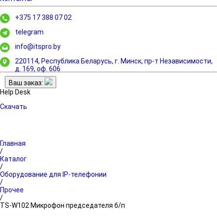
+375 17 388 07 02
telegram
info@itspro.by
220114, Республика Беларусь, г. Минск,
пр-т Независимости,
д. 169, оф. 606
Ваш заказ:
Help Desk
Скачать
Главная
/
Каталог
/
Оборудование для IP-телефонии
/
Прочее
/
TS-W102 Микрофон председателя б/п