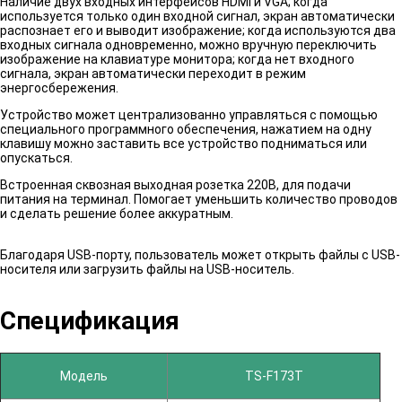
Наличие двух входных интерфейсов HDMI и VGA; когда
используется только один входной сигнал, экран автоматически
распознает его и выводит изображение; когда используются два
входных сигнала одновременно, можно вручную переключить
изображение на клавиатуре монитора; когда нет входного
сигнала, экран автоматически переходит в режим
энергосбережения.
Устройство может централизованно управляться с помощью
специального программного обеспечения, нажатием на одну
клавишу можно заставить все устройство подниматься или
опускаться.
Встроенная сквозная выходная розетка 220В, для подачи
питания на терминал. Помогает уменьшить количество проводов
и сделать решение более аккуратным.
Благодаря USB-порту, пользователь может открыть файлы с USB-
носителя или загрузить файлы на USB-носитель.
Спецификация
Модель
TS-F173T