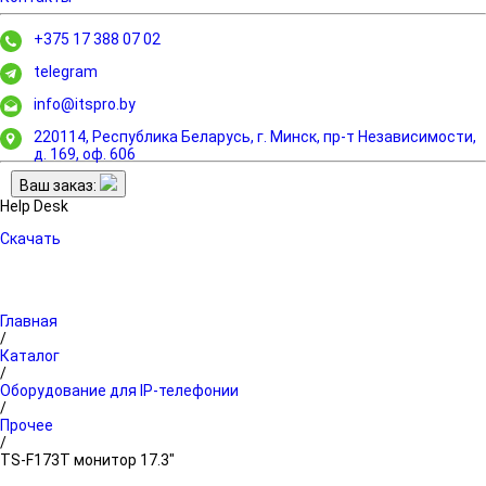
+375 17 388 07 02
telegram
info@itspro.by
220114, Республика Беларусь, г. Минск,
пр-т Независимости,
д. 169, оф. 606
Ваш заказ:
Help Desk
Скачать
Главная
/
Каталог
/
Оборудование для IP-телефонии
/
Прочее
/
TS-F173T монитор 17.3"