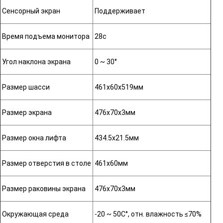
Сенсорный экран
Поддерживает
Время подъема монитора
28с
Угол наклона экрана
0 ~ 30°
Размер шасси
461х60х519мм
Размер экрана
476х70х3мм
Размер окна лифта
434.5х21.5мм
Размер отверстия в столе
461х60мм
Размер раковины экрана
476х70х3мм
Окружающая среда
-20 ~ 50С°, отн. влажность ≤70%