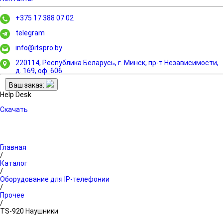
+375 17 388 07 02
telegram
info@itspro.by
220114, Республика Беларусь, г. Минск,
пр-т Независимости,
д. 169, оф. 606
Ваш заказ:
Help Desk
Скачать
Главная
/
Каталог
/
Оборудование для IP-телефонии
/
Прочее
/
TS-920 Наушники