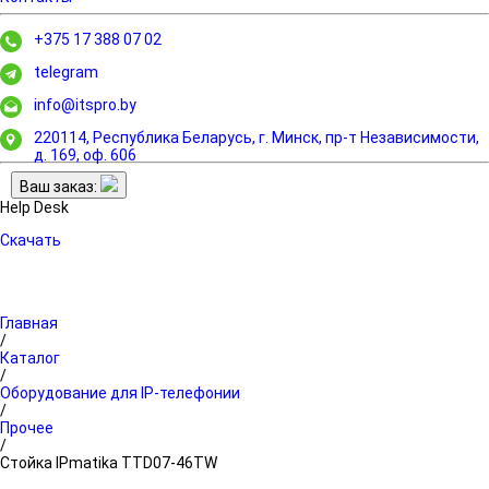
+375 17 388 07 02
telegram
info@itspro.by
220114, Республика Беларусь, г. Минск,
пр-т Независимости,
д. 169, оф. 606
Ваш заказ:
Help Desk
Скачать
Главная
/
Каталог
/
Оборудование для IP-телефонии
/
Прочее
/
Стойка IPmatika TTD07-46TW