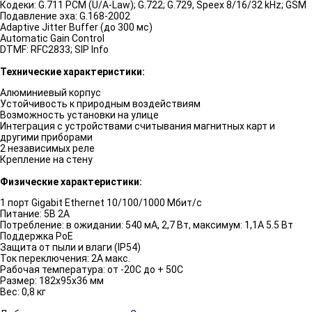
Кодеки: G.711 PCM (U/A-Law); G.722; G.729, Speex 8/16/32 kHz; GSM
Подавление эха: G.168-2002
Adaptive Jitter Buffer (до 300 мс)
Automatic Gain Control
DTMF: RFC2833; SIP Info
Технические характеристики:
Алюминиевый корпус
Устойчивость к природным воздействиям
Возможность установки на улице
Интеграция с устройствами считывания магнитных карт и
другими приборами
2 независимых реле
Крепление на стену
Физические характеристики:
1 порт Gigabit Ethernet 10/100/1000 Мбит/с
Питание: 5В 2А
Потребление: в ожидании: 540 мА, 2,7 Вт, максимум: 1,1А 5.5 Вт
Поддержка PoE
Защита от пыли и влаги (IP54)
Ток переключения: 2А макс.
Рабочая температура: от -20C до + 50C
Размер: 182х95х36 мм
Вес: 0,8 кг