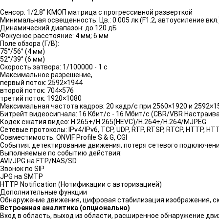
Сенсор: 1/2.8" КМОП матрица с прогрессивной разверткой
Минимальная освещенность: Цв.: 0.005 лк (F1.2, автоусиление вкл.); 
Динамический диапазон: до 120 дБ
Фокусное расстояние: 4 мм; 6 мм
Поле обзора (Г/В):
75°/56° (4 мм)
52°/39° (6 мм)
Скорость затвора: 1/100000 - 1 с
Максимальное разрешение,
первый поток: 2592×1944
второй поток: 704×576
третий поток: 1920×1080
Максимальная частота кадров: 20 кадр/с при 2560×1920 и 2592×15
Битрейт видеосигнала: 16 Kбит/с - 16 Mбит/с (CBR/VBR Настраив
Кодек сжатия видео: H.265+/H.265(HEVC)/H.264+/H.264/MJPEG
Сетевые протоколы: IPv4/IPv6, TCP, UDP, RTP, RTSP, RTCP, HTTP, HTTP
Совместимость: ONVIF Profile S & G, CGI
События: детектирование движения, потеря сетевого подключен
Выполняемые по событию действия:
AVI/JPG на FTP/NAS/SD
Звонок по SIP
JPG на SMTP
HTTP Notification (Нотификации с авторизацией)
Дополнительные функции
Обнаружение движения, цифровая стабилизация изображения, скрыт
Встроенная аналитика (опционально)
Вход в область, выход из области, расширенное обнаружение дв