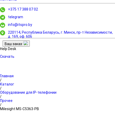
+375 17 388 07 02
telegram
info@itspro.by
220114, Республика Беларусь, г. Минск,
пр-т Независимости,
д. 169, оф. 606
Ваш заказ:
Help Desk
Скачать
Главная
/
Каталог
/
Оборудование для IP-телефонии
/
Прочее
/
Milesight MS-C5363-PB