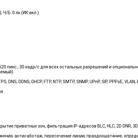
Ч/Б: 0 лк (ИК вкл.)
20 пикс.; 30 кадр/с для всех остальных разрешений и опциональн
аемый)
S, DNS, DDNS, DHCP, FTP, NTP, SMTP, SNMP, UPnP, SIP, PPPoE, VLAN, 8
ия
ие приватных зон, фильтрация IP-адресов BLC, HLC, 2D DNR, 3D DN
ижения, антисаботаж, пересечение линии, праздношатание, опред