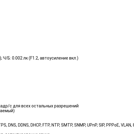
 Ч/Б: 0.002 лк (F1.2, автоусиление вкл.)
 кадр/с для всех остальных разрешений
ваемый)
S, DNS, DDNS, DHCP, FTP, NTP, SMTP, SNMP, UPnP, SIP, PPPoE, VLAN, 8