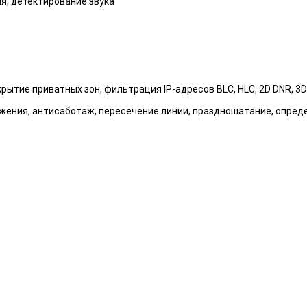
я, детектирование звука
ие приватных зон, фильтрация IP-адресов BLC, HLC, 2D DNR, 3D DN
ижения, антисаботаж, пересечение линии, праздношатание, опред