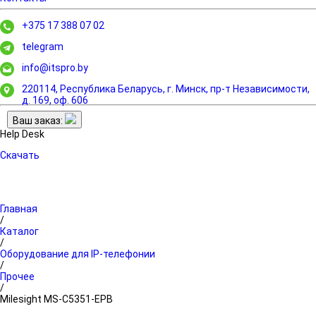
+375 17 388 07 02
telegram
info@itspro.by
220114, Республика Беларусь, г. Минск,
пр-т Независимости,
д. 169, оф. 606
Ваш заказ:
Help Desk
Скачать
Главная
/
Каталог
/
Оборудование для IP-телефонии
/
Прочее
/
Milesight MS-C5351-EPB