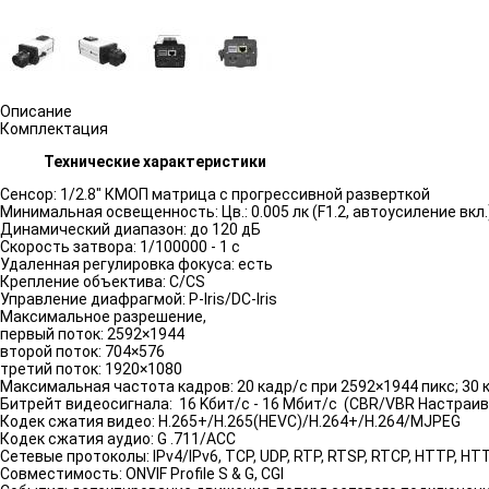
Описание
Комплектация
Технические характеристики
Сенсор: 1/2.8" КМОП матрица с прогрессивной разверткой
Минимальная освещенность: Цв.: 0.005 лк (F1.2, автоусиление вкл.);
Динамический диапазон: до 120 дБ
Скорость затвора: 1/100000 - 1 с
Удаленная регулировка фокуса: есть
Крепление объектива: С/CS
Управление диафрагмой: P-Iris/DC-Iris
Максимальное разрешение,
первый поток: 2592×1944
второй поток: 704×576
третий поток: 1920×1080
Максимальная частота кадров: 20 кадр/с при 2592×1944 пикс; 30
Битрейт видеосигнала: 16 Kбит/с - 16 Mбит/с (CBR/VBR Настраи
Кодек сжатия видео: H.265+/H.265(HEVC)/H.264+/H.264/MJPEG
Кодек сжатия аудио: G .711/ACC
Сетевые протоколы: IPv4/IPv6, TCP, UDP, RTP, RTSP, RTCP, HTTP, HTTP
Совместимость: ONVIF Profile S & G, CGI