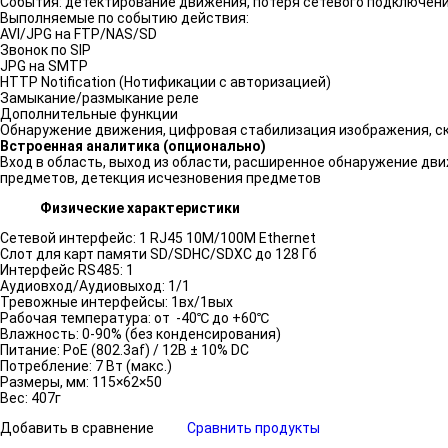
События: детектирование движения, потеря сетевого подключени
Выполняемые по событию действия:
AVI/JPG на FTP/NAS/SD
Звонок по SIP
JPG на SMTP
HTTP Notification (Нотификации с авторизацией)
Замыкание/размыкание реле
Дополнительные функции
Обнаружение движения, цифровая стабилизация изображения, скрыт
Встроенная аналитика (опционально)
Вход в область, выход из области, расширенное обнаружение дв
предметов, детекция исчезновения предметов
Физические характеристики
Сетевой интерфейс: 1 RJ45 10M/100M Ethernet
Слот для карт памяти SD/SDHC/SDXC до 128 Гб
Интерфейс RS485: 1
Аудиовход/Аудиовыход: 1/1
Тревожные интерфейсы: 1вх/1вых
Рабочая температура: от -40℃ до +60℃
Влажность: 0-90% (без конденсирования)
Питание: PoE (802.3af) / 12В ± 10% DC
Потребление: 7 Вт (макс.)
Размеры, мм: 115×62×50
Вес: 407г
Добавить в сравнение
Сравнить продукты