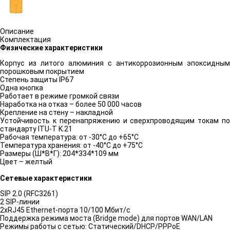
Описание
Комплектация
Физические характеристики
Корпус из литого алюминия с антикоррозионным эпоксидным
порошковым покрытием
Степень защиты IP67
Одна кнопка
Работает в режиме громкой связи
Наработка на отказ – более 50 000 часов
Крепление на стену – накладной
Устойчивость к перенапряжению и сверхпроводящим токам по
стандарту ITU-T K.21
Рабочая температура: от -30°C до +65°C
Температура хранения: от -40°C до +75°C
Размеры (Ш*В*Г): 204*334*109 мм
Цвет – желтый
Сетевые характеристики
SIP 2.0 (RFC3261)
2 SIP-линии
2хRJ45 Ethernet-порта 10/100 Мбит/с
Поддержка режима моста (Bridge mode) для портов WAN/LAN
Режимы работы с сетью: Статический/DHCP/PPPoE