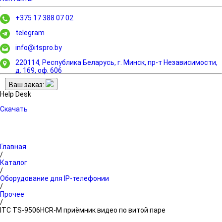
+375 17 388 07 02
telegram
info@itspro.by
220114, Республика Беларусь, г. Минск,
пр-т Независимости,
д. 169, оф. 606
Ваш заказ:
Help Desk
Скачать
Главная
/
Каталог
/
Оборудование для IP-телефонии
/
Прочее
/
ITC TS-9506HCR-M приёмник видео по витой паре