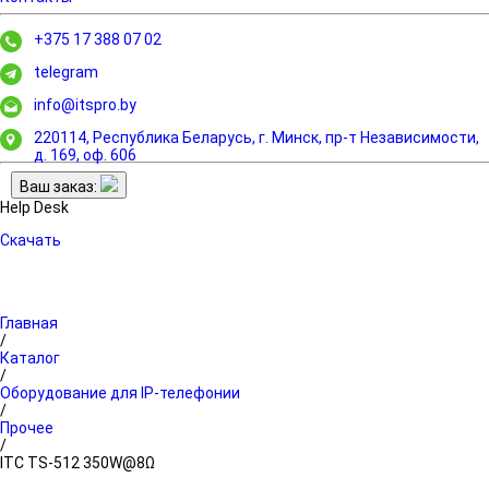
+375 17 388 07 02
telegram
info@itspro.by
220114, Республика Беларусь, г. Минск,
пр-т Независимости,
д. 169, оф. 606
Ваш заказ:
Help Desk
Скачать
Главная
/
Каталог
/
Оборудование для IP-телефонии
/
Прочее
/
ITC TS-512 350W@8Ω