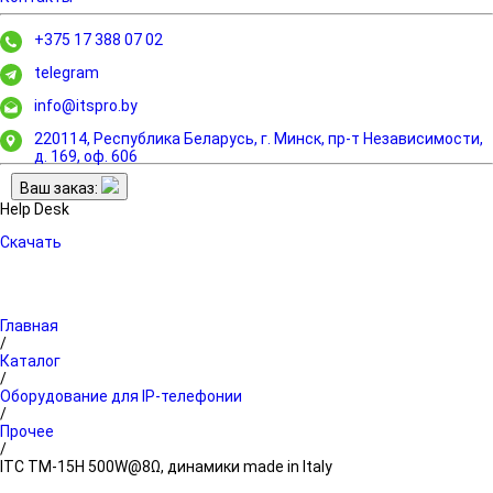
+375 17 388 07 02
telegram
info@itspro.by
220114, Республика Беларусь, г. Минск,
пр-т Независимости,
д. 169, оф. 606
Ваш заказ:
Help Desk
Скачать
Главная
/
Каталог
/
Оборудование для IP-телефонии
/
Прочее
/
ITC TM-15H 500W@8Ω, динамики made in Italy