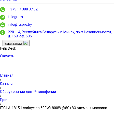
+375 17 388 07 02
telegram
info@itspro.by
220114, Республика Беларусь, г. Минск,
пр-т Независимости,
д. 169, оф. 606
Ваш заказ:
Help Desk
Скачать
Главная
/
Каталог
/
Оборудование для IP-телефонии
/
Прочее
/
ITC LA-1815H сабвуфер 600W+800W @8Ω+8Ω элемент массива