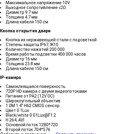
Максимальное напряжение 10V
Выходное сопротивление ≤2Ω
Диаметр 9.7 мм
Толщина 4.7 мм
Длина кабеля 150 см
Кнопка открытия двери
Кнопка из нержавеющей стали с подсветкой
Степень защиты IP67, IK10
Количество нажатий 200 000
Время работы подсветки 400 000 часов
Диаметр 16 мм
Толщина 23.8 мм
Длина кабеля 150 см
IP-камера
Самоклеящаяся поверхность
720P HD камера с двумя видеопотоками
Питание от PA2 (12V DC)
Широкоугольный объектив
1.0М 1.4'' H62 CMOS сенсор
Цвет 0.1Lux
Black/white 0.01Lux@F1.2
H.264, AVI
Основной поток 1280*720
Второй поток 704*576