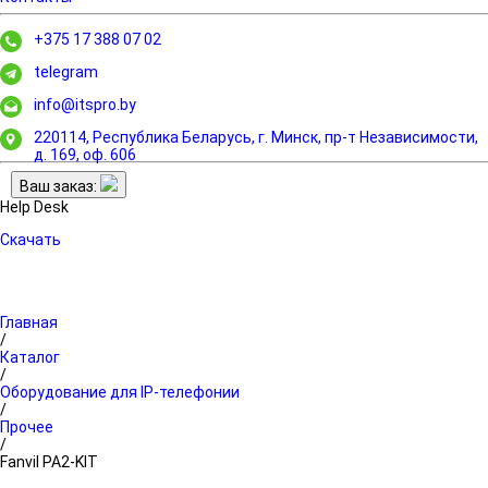
+375 17 388 07 02
telegram
info@itspro.by
220114, Республика Беларусь, г. Минск,
пр-т Независимости,
д. 169, оф. 606
Ваш заказ:
Help Desk
Скачать
Главная
/
Каталог
/
Оборудование для IP-телефонии
/
Прочее
/
Fanvil PA2-KIT