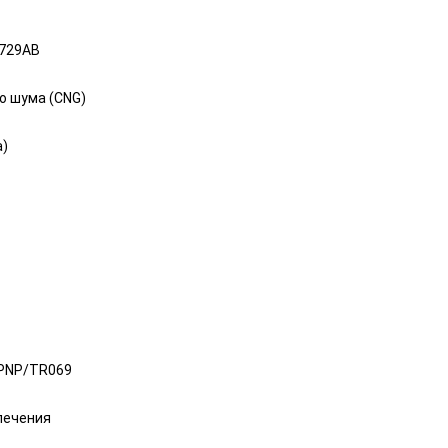
.729AB
о шума (CNG)
а)
 PNP/TR069
печения