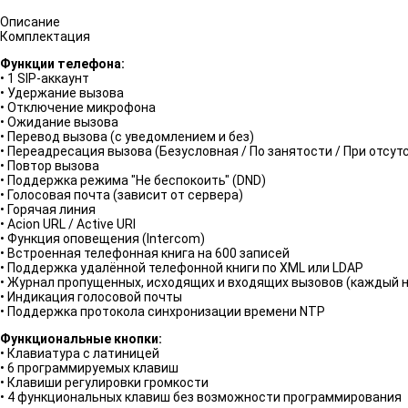
Описание
Комплектация
Функции телефона:
• 1 SIP-аккаунт
• Удержание вызова
• Отключение микрофона
• Ожидание вызова
• Перевод вызова (с уведомлением и без)
• Переадресация вызова (Безусловная / По занятости / При отсут
• Повтор вызова
• Поддержка режима "Не беспокоить" (DND)
• Голосовая почта (зависит от сервера)
• Горячая линия
• Acion URL / Active URI
• Функция оповещения (Intercom)
• Встроенная телефонная книга на 600 записей
• Поддержка удалённой телефонной книги по XML или LDAP
• Журнал пропущенных, исходящих и входящих вызовов (каждый н
• Индикация голосовой почты
• Поддержка протокола синхронизации времени NTP
Функциональные кнопки:
• Клавиатура с латиницей
• 6 программируемых клавиш
• Клавиши регулировки громкости
• 4 функциональных клавиш без возможности программирования