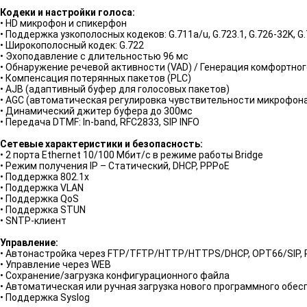
Кодеки и настройки голоса:
• HD микрофон и спикерфон
• Поддержка узкополосных кодеков: G.711a/u, G.723.1, G.726-32K, G
• Широкополосный кодек: G.722
• Эхоподавление с длительностью 96 мс
• Обнаружение речевой активности (VAD) / Генерация комфортног
• Компенсация потерянных пакетов (PLC)
• AJB (адаптивный буфер для голосовых пакетов)
• AGC (автоматическая регулировка чувствительности микрофон
• Динамический джитер буфера до 300мс
• Передача DTMF: In-band, RFC2833, SIP INFO
Сетевые характеристики и безопасность:
• 2 порта Ethernet 10/100 Мбит/с в режиме работы Bridge
• Режим получения IP – Статический, DHCP, PPPoE
• Поддержка 802.1x
• Поддержка VLAN
• Поддержка QoS
• Поддержка STUN
• SNTP-клиент
Управление:
• Автонастройка через FTP/TFTP/HTTP/HTTPS/DHCP, OPT66/SIP,
• Управление через WEB
• Сохранение/загрузка конфигурационного файла
• Автоматическая или ручная загрузка нового программного обес
• Поддержка Syslog