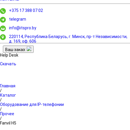
+375 17 388 07 02
telegram
info@itspro.by
220114, Республика Беларусь, г. Минск,
пр-т Независимости,
д. 169, оф. 606
Ваш заказ:
Help Desk
Скачать
Главная
/
Каталог
/
Оборудование для IP-телефонии
/
Прочее
/
Fanvil H5