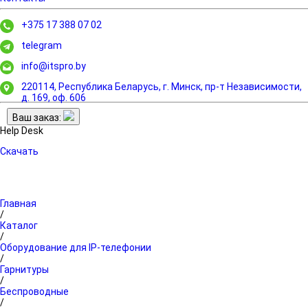
+375 17 388 07 02
telegram
info@itspro.by
220114, Республика Беларусь, г. Минск,
пр-т Независимости,
д. 169, оф. 606
Ваш заказ:
Help Desk
Скачать
Главная
/
Каталог
/
Оборудование для IP-телефонии
/
Гарнитуры
/
Беспроводные
/