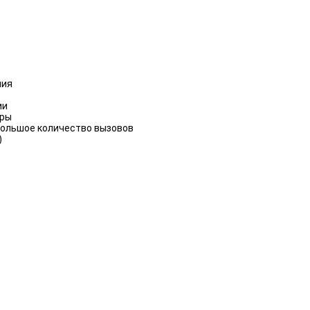
ния
ии
уры
ольшое количество вызовов
)